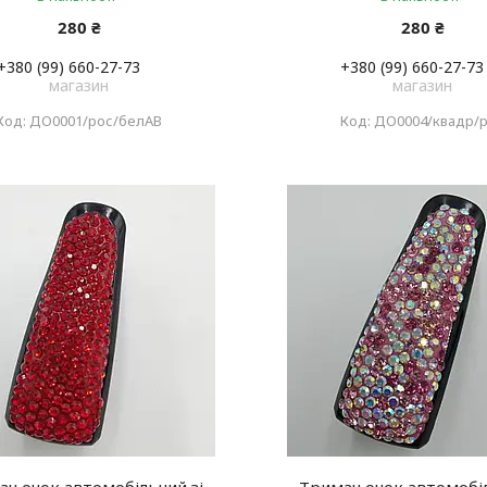
280 ₴
280 ₴
+380 (99) 660-27-73
+380 (99) 660-27-73
магазин
магазин
ДО0001/рос/белАВ
ДО0004/квадр/