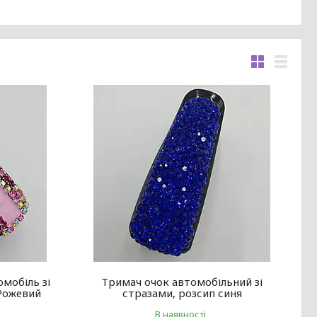
омобіль зі
Тримач очок автомобільний зі
Рожевий
стразами, розсип синя
В наявності