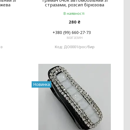
ьний зі
Тримач очок автомобільний зі
ожева
стразами, розсип бірюзова
В наявності
280 ₴
+380 (99) 660-27-73
магазин
оз
ДО0001/рос/бир
Новинка