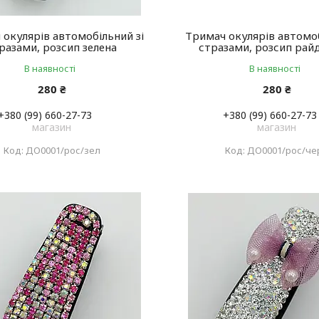
 окулярів автомобільний зі
Тримач окулярів автомоб
разами, розсип зелена
стразами, розсип рай
В наявності
В наявності
280 ₴
280 ₴
+380 (99) 660-27-73
+380 (99) 660-27-73
магазин
магазин
ДО0001/рос/зел
ДО0001/рос/че