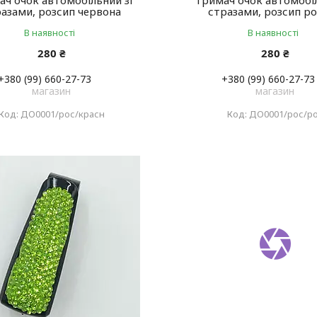
ч очок автомобільний зі
Тримач очок автомобіл
азами, розсип червона
стразами, розсип р
В наявності
В наявності
280 ₴
280 ₴
+380 (99) 660-27-73
+380 (99) 660-27-73
магазин
магазин
ДО0001/рос/красн
ДО0001/рос/р