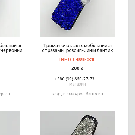
ільний зі
Тримач очок автомобільний зі
 Червоний
стразами, розсип-Синій бантик
Немає в наявності
280 ₴
+380 (99) 660-27-73
магазин
красн
ДО0003/рос-бант/син