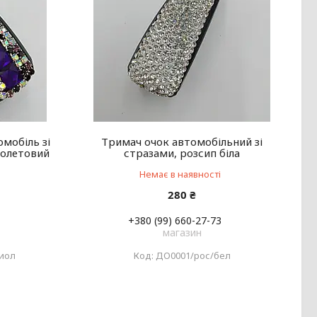
омобіль зі
Тримач очок автомобільний зі
іолетовий
стразами, розсип біла
Немає в наявності
280 ₴
+380 (99) 660-27-73
магазин
иол
ДО0001/рос/бел