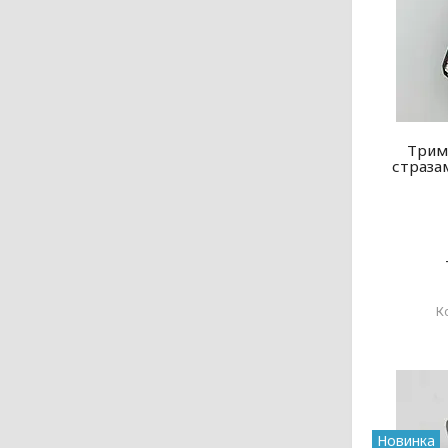
Трима
страза
Новинка