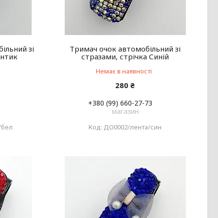
ільний зі
Тримач очок автомобільний зі
антик
стразами, стрічка Синій
Немає в наявності
280 ₴
+380 (99) 660-27-73
магазин
/бел
ДО0002/лента/син