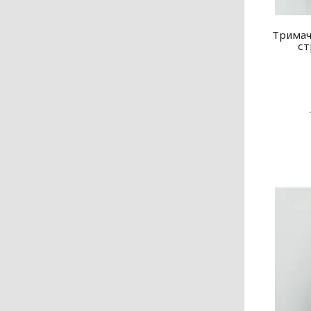
Тримач
ст