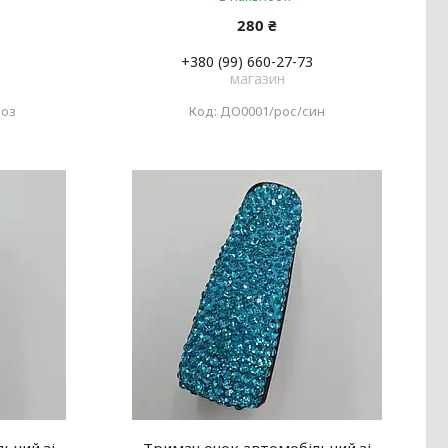
280 ₴
+380 (99) 660-27-73
магазин
роз
ДО0001/рос/син