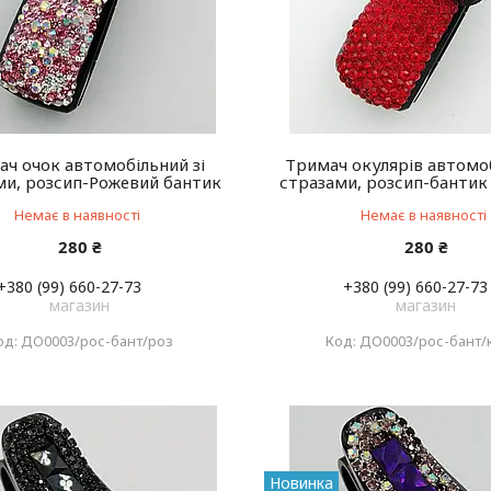
ч очок автомобільний зі
Тримач окулярів автомоб
ми, розсип-Рожевий бантик
стразами, розсип-бантик
Немає в наявності
Немає в наявності
280 ₴
280 ₴
+380 (99) 660-27-73
+380 (99) 660-27-73
магазин
магазин
ДО0003/рос-бант/роз
ДО0003/рос-бант/
Новинка