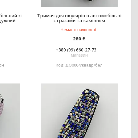
ільний зі
Тримач для окулярів в автомобіль зі
дужний
стразами та камінням
Немає в наявності
280 ₴
+380 (99) 660-27-73
магазин
рн
ДО0004/квадр/бел