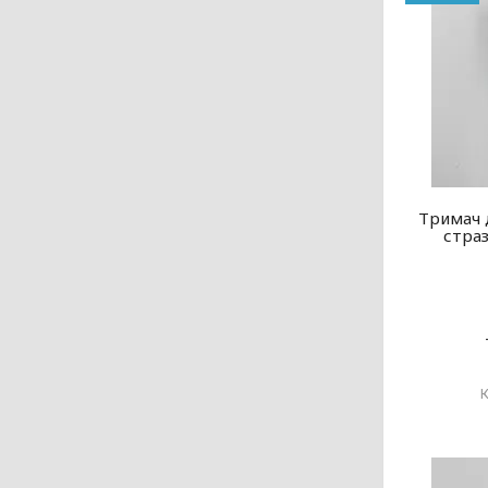
Тримач д
стра