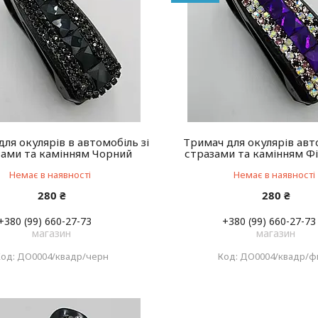
ля окулярів в автомобіль зі
Тримач для окулярів авт
зами та камінням Чорний
стразами та камінням Ф
Немає в наявності
Немає в наявності
280 ₴
280 ₴
+380 (99) 660-27-73
+380 (99) 660-27-73
магазин
магазин
ДО0004/квадр/черн
ДО0004/квадр/ф