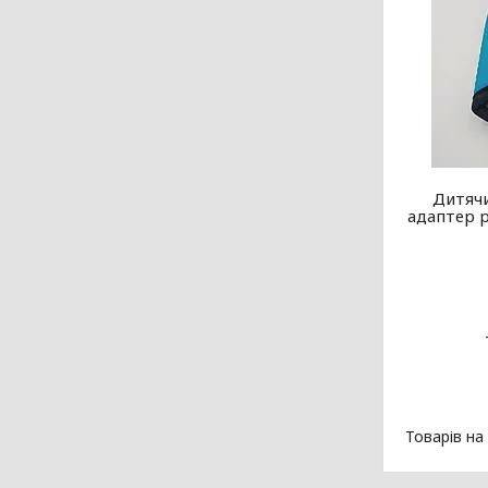
Дитяч
адаптер р