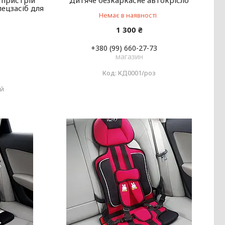
 пристрій
Дитяче безкаркасне автокрісло
пецзасіб для
Немає в наявності
1 300 ₴
+380 (99) 660-27-73
магазин
КД0001/роз
ый