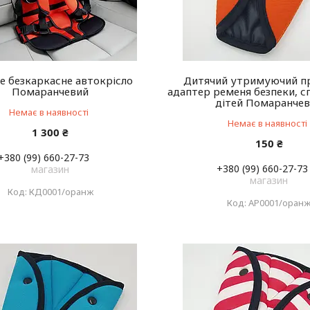
е безкаркасне автокрісло
Дитячий утримуючий пр
Помаранчевий
адаптер ременя безпеки, с
дітей Помаранче
Немає в наявності
Немає в наявності
1 300 ₴
150 ₴
+380 (99) 660-27-73
+380 (99) 660-27-73
магазин
магазин
КД0001/оранж
АР0001/оран