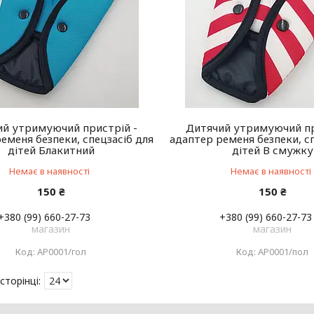
ий утримуючий пристрій -
Дитячий утримуючий пр
еменя безпеки, спецзасіб для
адаптер ременя безпеки, с
дітей Блакитний
дітей В смужку
Немає в наявності
Немає в наявності
150 ₴
150 ₴
+380 (99) 660-27-73
+380 (99) 660-27-73
магазин
магазин
АР0001/гол
АР0001/пол