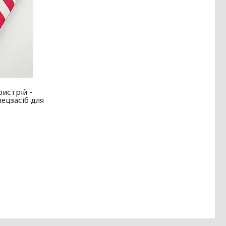
истрій -
пецзасіб для