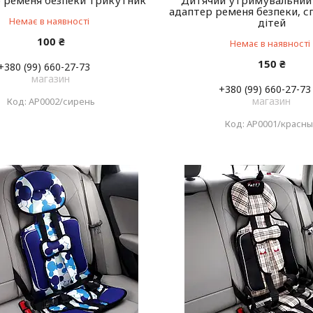
 ременя безпеки трикутник
Дитячий утримувальний
адаптер ременя безпеки, с
Немає в наявності
дітей
100 ₴
Немає в наявності
150 ₴
+380 (99) 660-27-73
магазин
+380 (99) 660-27-73
магазин
АР0002/сирень
АР0001/красн