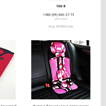
100 ₴
+380 (99) 660-27-73
магазин
АР0002/син