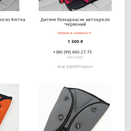
ісло Клітка
Дитяче безкаркасне автокрісло
Червоний
Немає в наявності
1 300 ₴
+380 (99) 660-27-73
магазин
КД0001/красн