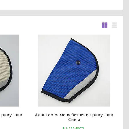
 трикутник
Адаптер ременя безпеки трикутник
Синій
В наявності