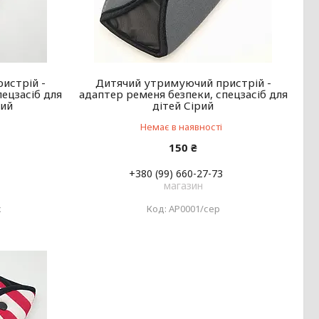
истрій -
Дитячий утримуючий пристрій -
пецзасіб для
адаптер ременя безпеки, спецзасіб для
вий
дітей Сірий
Немає в наявності
150 ₴
+380 (99) 660-27-73
магазин
ж
АР0001/сер