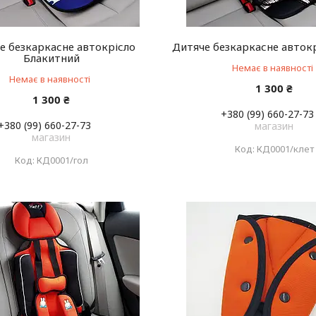
е безкаркасне автокрісло
Дитяче безкаркасне автокр
Блакитний
Немає в наявності
Немає в наявності
1 300 ₴
1 300 ₴
+380 (99) 660-27-73
+380 (99) 660-27-73
магазин
магазин
КД0001/клет
КД0001/гол