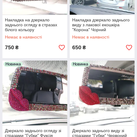
Накладка на дзеркало
Накладка дзеркало заднього
заднього огляду в стразах
виду з лакової екошкіра
білого кольору
"Корона" Чорний
Немає в наявності
Немає в наявності
750
650
₴
₴
Новинка
Новинка
Дзеркало заднього огляду зі
Дзеркало заднього виду зі
стразами "Губки" Фуксія
стразами "Губки" Червоний