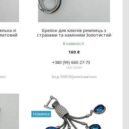
елька зі
Брелок для ключів ремінець з
алатовий
стразами та камінням Золотистий
В наявності
160 ₴
+380 (99) 660-27-73
магазин
лат
Б0019/рем/кам/зол
Новинка