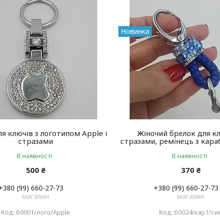
Новинка
я ключів з логотипом Apple і
Жіночий брелок для кл
стразами
стразами, ремінець з кара
В наявності
В наявності
500 ₴
370 ₴
+380 (99) 660-27-73
+380 (99) 660-27-73
магазин
магазин
Б0001/лого/Apple
Б0024/кар1/си