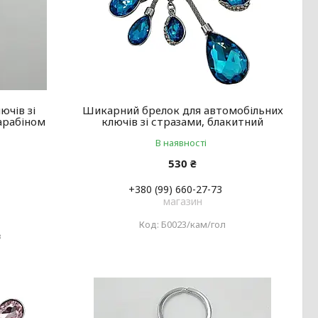
ючів зі
Шикарний брелок для автомобільних
карабіном
ключів зі стразами, блакитний
В наявності
530 ₴
+380 (99) 660-27-73
магазин
Б0023/кам/гол
з