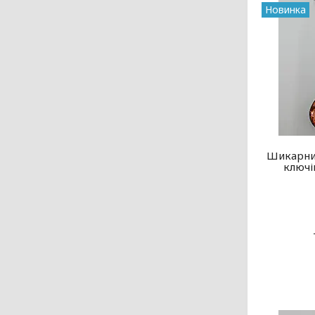
Новинка
Шикарний
ключі