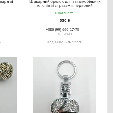
пард зі
Шикарний брелок для автомобільних
ключів зі стразами, червоний
В наявності
530 ₴
+380 (99) 660-27-73
магазин
р
Б0023/кам/красн