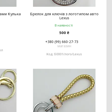
зами Кулька
Брелок для ключів з логотипом авто
Lexus
В наявності
500 ₴
+380 (99) 660-27-73
магазин
ел
Б0001/лого/Lexus