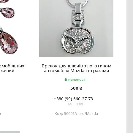
омобільних
Брелок для ключів з логотипом
рожевий
автомобіля Mazda і стразами
В наявності
500 ₴
+380 (99) 660-27-73
магазин
з
Б0001/лого/Mazda