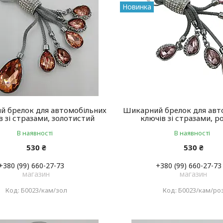
Новинка
 брелок для автомобільних
Шикарний брелок для авт
в зі стразами, золотистий
ключів зі стразами, 
В наявності
В наявності
530 ₴
530 ₴
+380 (99) 660-27-73
+380 (99) 660-27-73
магазин
магазин
Б0023/кам/зол
Б0023/кам/ро