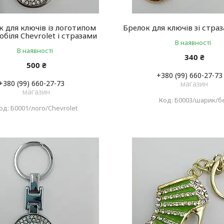
к для ключів із логотипом
Брелок для ключів зі стра
біля Chevrolet і стразами
В наявності
В наявності
340 ₴
500 ₴
+380 (99) 660-27-73
+380 (99) 660-27-73
магазин
магазин
Б0003/шарик/б
Б0001/лого/Chevrolet