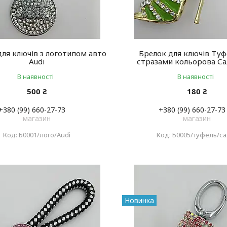
для ключів з логотипом авто
Брелок для ключів Туф
Audi
стразами кольорова С
В наявності
В наявності
500 ₴
180 ₴
+380 (99) 660-27-73
+380 (99) 660-27-73
магазин
магазин
Б0001/лого/Audi
Б0005/туфель/са
Новинка