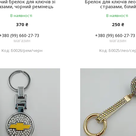
чий брелок для ключів зі
Брелок для ключів лео
азами, чорний ремінець
стразами, білий
В наявності
В наявності
370 ₴
250 ₴
+380 (99) 660-27-73
+380 (99) 660-27-73
магазин
магазин
Б0026/рем/черн
Б0025/лео/се