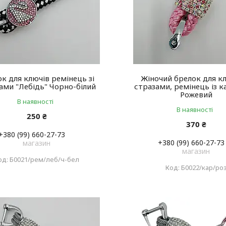
к для ключів ремінець зі
Жіночий брелок для кл
ами "Лебідь" Чорно-білий
стразами, ремінець із 
Рожевий
В наявності
В наявності
250 ₴
370 ₴
+380 (99) 660-27-73
+380 (99) 660-27-73
магазин
магазин
Б0021/рем/леб/ч-бел
Б0022/кар/ро