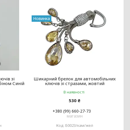
Новинка
ючів зі
Шикарний брелок для автомобільних
біном Синій
ключів зі стразами, жовтий
В наявності
530 ₴
+380 (99) 660-27-73
магазин
н
Б0023/кам/жел