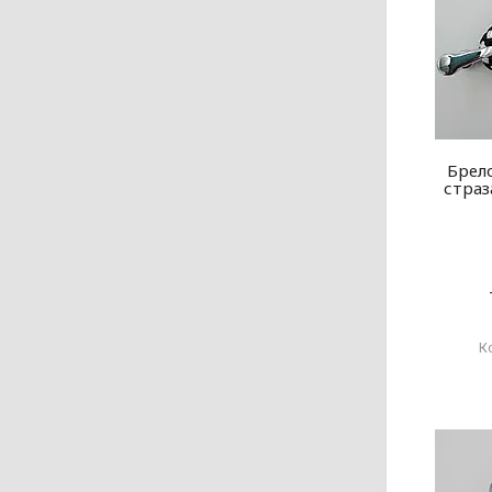
Брело
страз