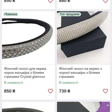
850
880
₴
₴
Новинка
Топ продажів
Жіночий чохол для керма
Жіночий чохол на кермо з
чорна екошкіра з білими
чорної екошкіри з білими
стразами Crystal glamour
стразами
В наявності
В наявності
850
730
₴
₴