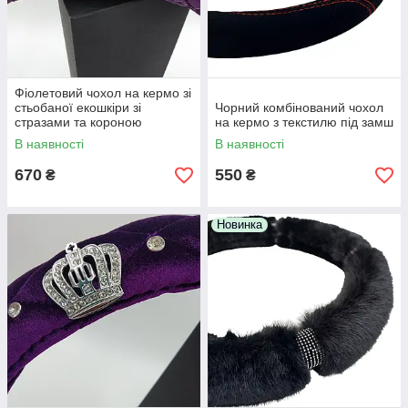
Фіолетовий чохол на кермо зі
стьобаної екошкіри зі
Чорний комбінований чохол
стразами та короною
на кермо з текстилю під замш
В наявності
В наявності
670
550
₴
₴
Новинка