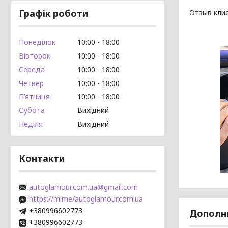
Графік роботи
Отзыв клие
Понеділок
10:00
18:00
Вівторок
10:00
18:00
Середа
10:00
18:00
Четвер
10:00
18:00
Пʼятниця
10:00
18:00
Субота
Вихідний
Неділя
Вихідний
Контакти
autoglamour.com.ua@gmail.com
https://m.me/autoglamour.com.ua
+380996602773
+380996602773