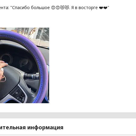
нта: "Спасибо большое 😍😍😻😻. Я в восторге ❤️❤️"