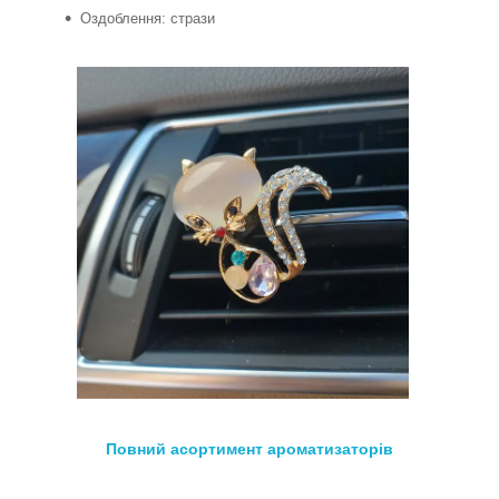
Оздоблення: стрази
Повний асортимент а
роматизаторів