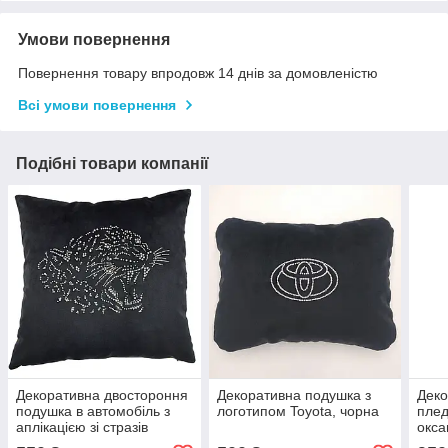
Умови повернення
Повернення товару впродовж 14 днів за домовленістю
Всі умови повернення
Подібні товари компанії
Декоративна двостороння
Декоративна подушка з
Деко
подушка в автомобіль з
логотипом Toyota, чорна
плед
аплікацією зі стразів
окса
леопард
зам