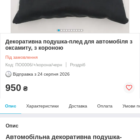
Декоративна подушка-плед для автомобіля з
оксамиту, з короною
Під замовлення
Код: ПО0006/+/корона/черн
Роздріб
Відправка з
24 серпня 2026
950
₴
Опис
Характеристики
Доставка
Оплата
Умови п
Опис
Автомобільна декоративна подушка-