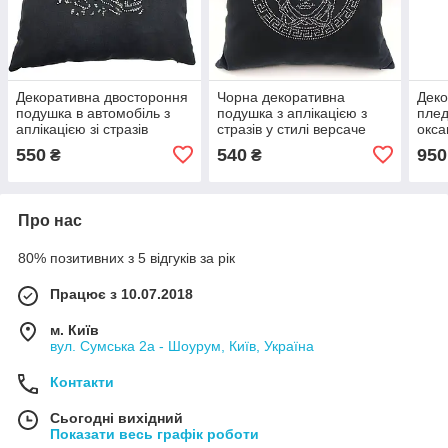
Декоративна двостороння
Чорна декоративна
Деко
подушка в автомобіль з
подушка з аплікацією з
плед
аплікацією зі стразів
стразів у стилі версаче
окса
леопард
зам
550
540
950
₴
₴
Про нас
80% позитивних з 5 відгуків за рік
Працює з 10.07.2018
м. Київ
вул. Сумська 2а - Шоурум, Київ, Україна
Контакти
Сьогодні вихідний
Показати весь графік роботи