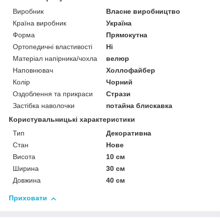
Виробник
Власне виробництво
Країна виробник
Україна
Форма
Прямокутна
Ортопедичні властивості
Ні
Матеріал напірника/чохла
велюр
Наповнювач
Холлофайбер
Колір
Чорний
Оздоблення та прикраси
Стрази
Застібка наволочки
потайна блискавка
Користувальницькі характеристики
Тип
Декоративна
Стан
Нове
Висота
10 см
Ширина
30 см
Довжина
40 см
Приховати