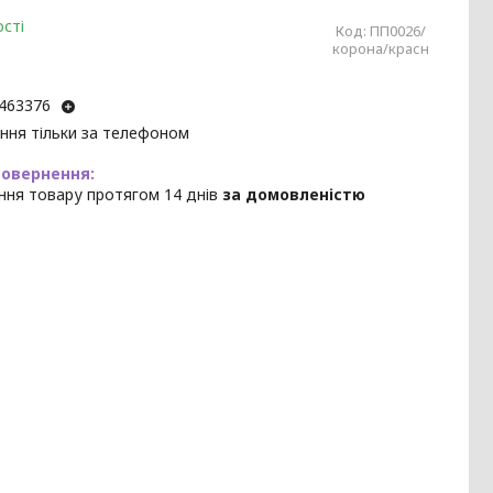
сті
Код:
ПП0026/
корона/красн
463376
ння тільки за телефоном
ння товару протягом 14 днів
за домовленістю