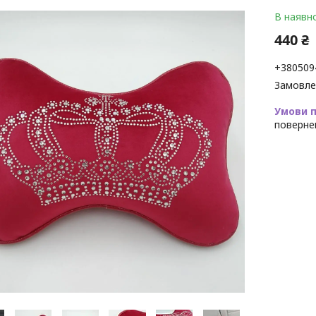
В наявно
440 ₴
+380509
Замовле
поверне