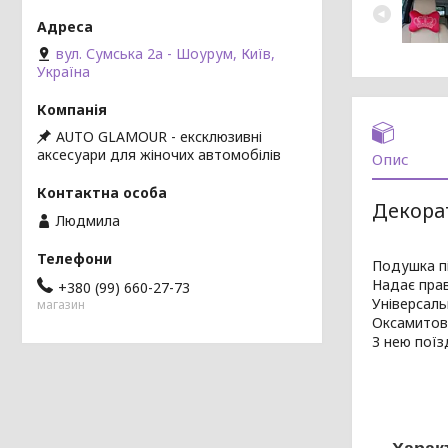
вул. Сумська 2а - Шоурум, Київ,
Україна
AUTO GLAMOUR - ексклюзивні
аксесуари для жіночих автомобілів
Опис
Декорат
Людмила
Подушка пі
Надає прав
+380 (99) 660-27-73
Універсаль
магазин
Оксамитова
З нею поїз