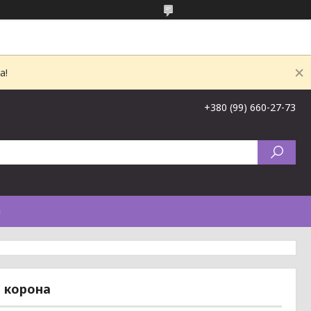
а!
+380 (99) 660-27-73
и
и корона