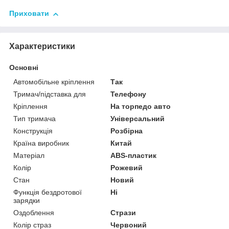
Приховати
Характеристики
Основні
Автомобільне кріплення
Так
Тримач/підставка для
Телефону
Кріплення
На торпедо авто
Тип тримача
Універсальний
Конструкція
Розбірна
Країна виробник
Китай
Матеріал
ABS-пластик
Колір
Рожевий
Стан
Новий
Функція бездротової
Ні
зарядки
Оздоблення
Стрази
Колір страз
Червоний