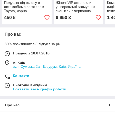
Подушка під голову в
Жіночі VIP авточохли
Комп
автомобіль з логотипом
універсальні гламурні з
сиді
Toyota, чорна
екошкіри з червоною
вел
вишивкою
450
6 950
1 4
₴
₴
Про нас
80% позитивних з 5 відгуків за рік
Працює з 10.07.2018
м. Київ
вул. Сумська 2а - Шоурум, Київ, Україна
Контакти
Сьогодні вихідний
Показати весь графік роботи
Про нас