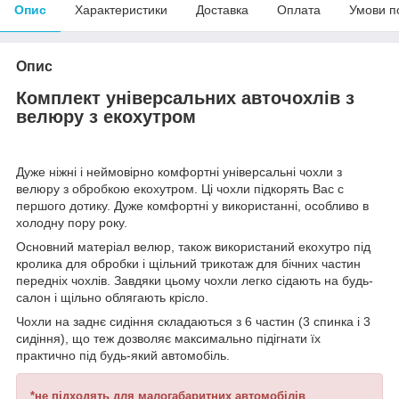
Опис
Характеристики
Доставка
Оплата
Умови п
Опис
Комплект універсальних авточохлів з
велюру з екохутром
Дуже ніжні і неймовірно комфортні універсальні чохли з
велюру з обробкою екохутром. Ці чохли підкорять Вас с
першого дотику. Дуже комфортні у використанні, особливо в
холодну пору року.
Основний матеріал велюр, також використаний екохутро під
кролика для обробки і щільний трикотаж для бічних частин
передніх чохлів. Завдяки цьому чохли легко сідають на будь-
салон і щільно облягають крісло.
Чохли на заднє сидіння складаються з 6 частин (3 спинка і 3
сидіння), що теж дозволяє максимально підігнати їх
практично під будь-який автомобіль.
*не підходять для малогабаритних автомобілів