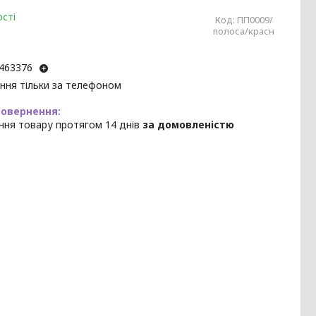
сті
Код:
ПП0009/
полоса/красн
463376
ння тільки за телефоном
ння товару протягом 14 днів
за домовленістю