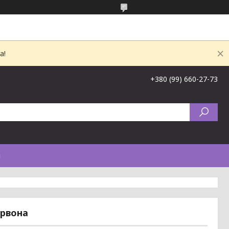
а!
+380 (99) 660-27-73
и
ервона