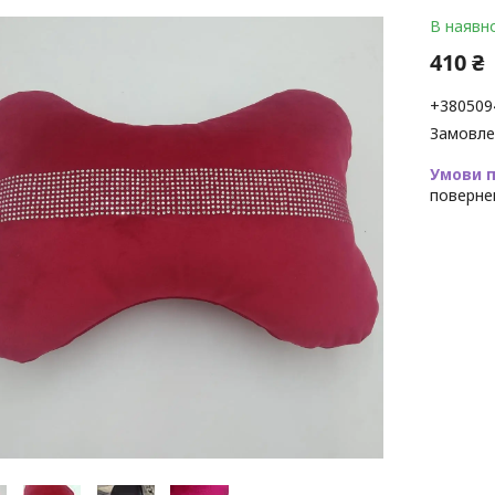
В наявно
410 ₴
+380509
Замовле
поверне