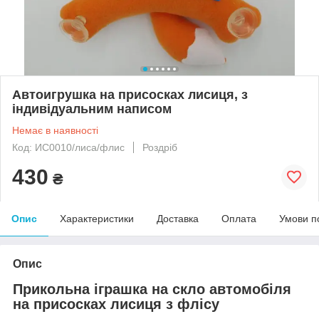
Автоигрушка на присосках лисиця, з
індивідуальним написом
Немає в наявності
Код: ИС0010/лиса/флис
Роздріб
430
₴
Опис
Характеристики
Доставка
Оплата
Умови п
Опис
Прикольна іграшка на скло автомобіля
на присосках лисиця з флісу