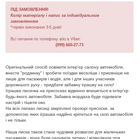
ПІД ЗАМОВЛЕННЯ!
Колір матеріалу і напис за індивідуальним
замовленням
.
*термін виконання 3-5 днів!
Всі питання по телефону або в Viber:
(099) 660-27-73
Оригінальний спосіб освіжити інтер'єр салону автомобіля,
внести "родзинку" і зробити поїздки веселіше і приємніше не
лише для пасажирів і водія, але і для інших учасників
дорожнього руху - придбати забавну іграшку на скло!
Іграшка лисичка на присосках відмінно впишеться в інтер'єр
будь-якого автомобіля. Забавна мордаха буде піднімати
настрій і тішити око.
На всіх лапках лисиці закріплені прозорі присоски, за
допомогою яких іграшка надійно кріпиться на скло автомобіля
і не тільки.
Наша лиска також стане чудовим розвагою для маленьких
пасажирів - вона буде радувати дитину і відволікати при