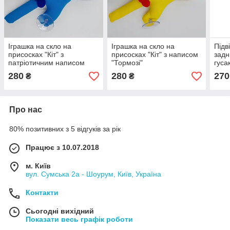
Іграшка на скло на
Іграшка на скло на
Підв
присосках "Кіт" з
присосках "Кіт" з написом
задн
патріотичним написом
"Тормозі"
гуса
280
280
270
₴
₴
Про нас
80% позитивних з 5 відгуків за рік
Працює з 10.07.2018
м. Київ
вул. Сумська 2а - Шоурум, Київ, Україна
Контакти
Сьогодні вихідний
Показати весь графік роботи