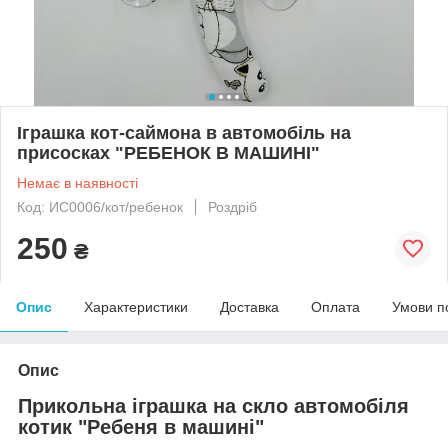
Іграшка кот-саймона в автомобіль на
присосках "РЕБЕНОК В МАШИНІ"
Немає в наявності
Код: ИС0006/кот/ребенок
Роздріб
250
₴
Опис
Характеристики
Доставка
Оплата
Умови п
Опис
Прикольна іграшка на скло автомобіля
котик "Ребеня в машині"