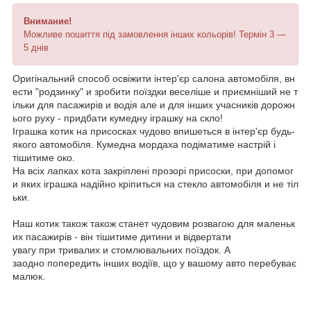
Внимание!
Можливе пошиття під замовлення інших кольорів! Термін 3 —
5 днів
Оригінальний способ освіжити інтер'єр салона автомобіля, вн
ести "родзинку" и зробити поїздки веселіше и приємніший не т
ільки для пасажирів и водія але и для інших учасників дорожн
ього руху - придбати кумедну іграшку на скло!
Іграшка котик на присосках чудово впишеться в інтер'єр будь-
якого автомобіля. Кумедна мордаха подіматиме настрій і
тішитиме око.
На всіх лапках кота закріплені прозорі присоски, при допомог
и яких іграшка надійно кріпиться на стекло автомобіля и не тіл
ьки.
Наш котик також також станет чудовим розвагою для маленьк
их пасажирів - він тішитиме дитини и відвертати
увагу при тривалих и стомлювальних поїздок. А
заодно попередить інших водіїв, що у вашому авто перебуває
малюк.