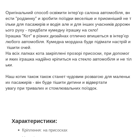
Оригінальний способ освіжити інтер'єр салона автомобіля, вн
ести "родзинку" и зробити поїздки веселіше и приємніший не т
ільки для пасажирів и водія але и для інших учасників дорожн
ього руху - придбати кумедну іграшку на скло!
Іграшка "Кот" в різних дизайнах отлично впишеться в інтер'єр
любого автомобіля. Кумедна мордаха буде підімати настрій и
тішити очей.
На всіх лапках кота закріплені прозорі присоски, при допомог
и яких іграшка надійно кріпиться на стекло автомобіля и не тіл
ьки.
Наш котик також також станет чудовим розвагою для маленьк
их пасажирів - він буде тішити дитини и відвертати
увагу при тривалих и стомлювальних поїздок.
Характеристики:
Кріплення: на присосках