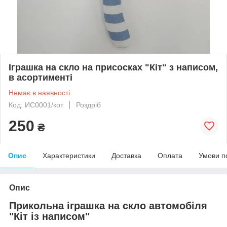
Іграшка на скло на присосках "Кіт" з написом,
в асортименті
Немає в наявності
Код: ИС0001/кот
Роздріб
250
₴
Опис
Характеристики
Доставка
Оплата
Умови п
Опис
Прикольна іграшка на скло автомобіля
"Кіт із написом"