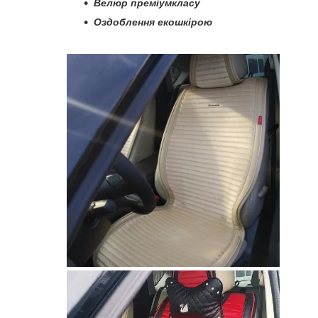
Велюр преміумкласу
Оздоблення екошкірою