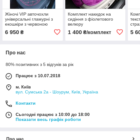
Жіночі VIP авточохли
Комплект накидок на
Комп
універсальні гламурні з
сидіння з фіолетового
текс
екошкіри з червоною
велюру
стра
вишивкою
6 950
1 400
5 6
₴
₴/комплект
Про нас
80% позитивних з 5 відгуків за рік
Працює з 10.07.2018
м. Київ
вул. Сумська 2а - Шоурум, Київ, Україна
Контакти
Сьогодні працює з 10:00 до 18:00
Показати весь графік роботи
Про нас