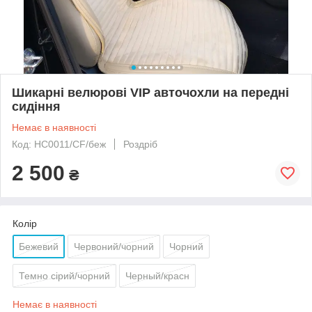
Шикарні велюрові VIP авточохли на передні
сидіння
Немає в наявності
Код: НС0011/CF/беж
Роздріб
2 500
₴
Колір
Бежевий
Червоний/чорний
Чорний
Темно сірий/чорний
Черный/красн
Немає в наявності