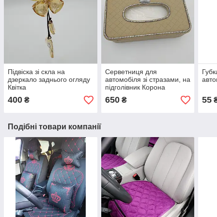
Підвіска зі скла на
Серветниця для
Губк
дзеркало заднього огляду
автомобіля зі стразами, на
авто
Квітка
підголівник Корона
400
650
55
₴
₴
Подібні товари компанії