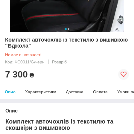
Комплект авточохлів із текстилю з вишивкою
"Бджола"
Немає в наявності
Код: ЧС0011/G/черн
Роздріб
7 300
₴
Опис
Характеристики
Доставка
Оплата
Умови п
Опис
Комплект авточохлів із текстилю та
екошкіри з вишивкою