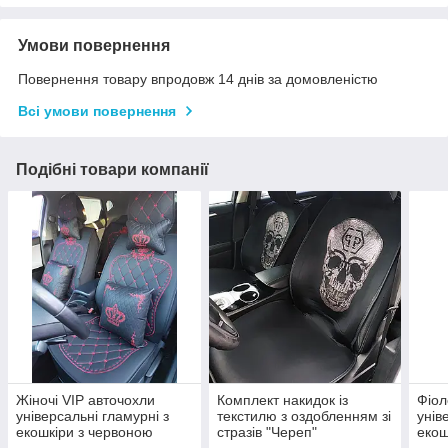
Умови повернення
Повернення товару впродовж 14 днів за домовленістю
Всі умови повернення
Подібні товари компанії
Жіночі VIP авточохли
Комплект накидок із
Фіол
універсальні гламурні з
текстилю з оздобленням зі
унів
екошкіри з червоною
стразів "Череп"
екош