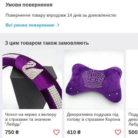
Умови повернення
Повернення товару впродовж 14 днів за домовленістю
Всі умови повернення
З цим товаром також замовляють
Чохол на кермо з велюру
Декоративна подушка під
Поду
зі стразами та значком
голову зі стразами Корона
деко
"Лебідь"
Лебі
750
410
500
₴
₴