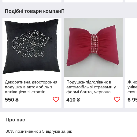
Подібні товари компанії
Декоративна двостороння
Подушка-підголівник в
Жіно
подушка в автомобіль з
автомобіль зі стразами у
унів
аплікацією зі стразів
формі банта, червона
екош
леопард
виш
550
410
6 9
₴
₴
Про нас
80% позитивних з 5 відгуків за рік