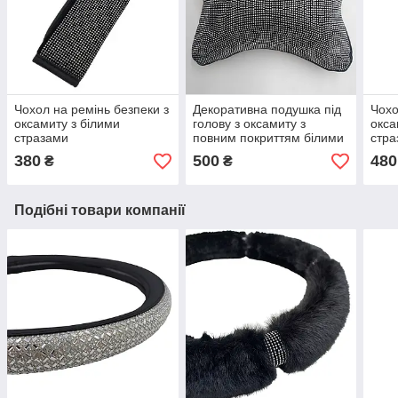
Чохол на ремінь безпеки з
Декоративна подушка під
Чохо
оксамиту з білими
голову з оксамиту з
окса
стразами
повним покриттям білими
стра
стразами
380
500
480
₴
₴
Подібні товари компанії