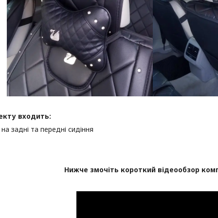
екту входить:
 на задні та передні сидіння
Нижче змочіть короткий відеообзор ком