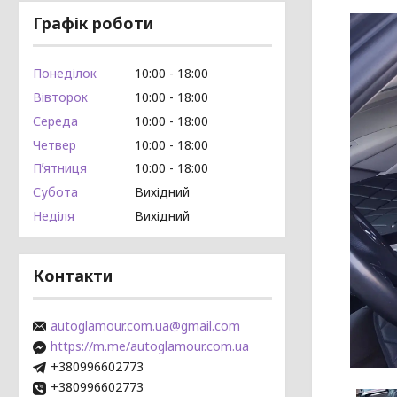
Графік роботи
Понеділок
10:00
18:00
Вівторок
10:00
18:00
Середа
10:00
18:00
Четвер
10:00
18:00
Пʼятниця
10:00
18:00
Субота
Вихідний
Неділя
Вихідний
Контакти
autoglamour.com.ua@gmail.com
https://m.me/autoglamour.com.ua
+380996602773
+380996602773