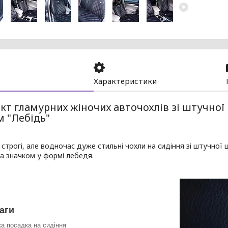
Характеристики
т гламурних жіночих авточохлів зі штучної 
м "Лебідь"
 строгі, але водночас дуже стильні чохли на сидіння зі штучної
а значком у формі лебедя.
аги
ка посадка на сидіння