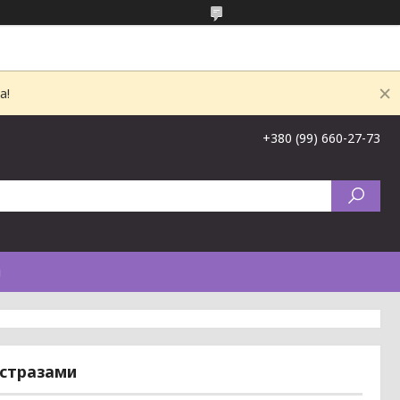
а!
+380 (99) 660-27-73
и
 стразами