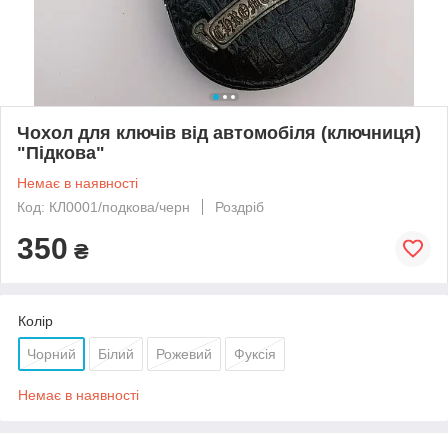
Чохол для ключів від автомобіля (ключниця)
"Підкова"
Немає в наявності
Код: КЛ0001/подкова/черн
Роздріб
350
₴
Колір
Чорний
Білий
Рожевий
Фуксія
Немає в наявності