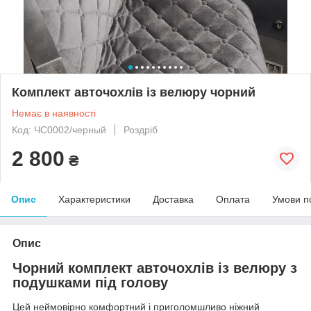
Комплект авточохлів із велюру чорний
Немає в наявності
Код: ЧС0002/черный
Роздріб
2 800
₴
Опис
Характеристики
Доставка
Оплата
Умови п
Опис
Чорний комплект авточохлів із велюру з
подушками під голову
Цей неймовірно комфортний і приголомшливо ніжний